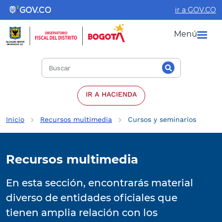
Pasar al contenido principal
Logo con enlace
ir a GOV.CO
Logo con enlace
Menú
IR A HACIENDA
Ruta de navegación
Inicio
Recursos multimedia
Cursos y seminarios
Recursos multimedia
En esta sección, encontrarás material
diverso de entidades oficiales que
tienen amplia relación con los